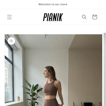
Skip to
Welcome to our store
content
Cart
Skip to
product
information