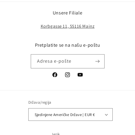
Unsere Filiale
Korbgasse 11, 55116 Mainz
Pretplatite se na našu e-poštu
Adresa e-pošte
Facebook
Instagram
YouTube
Država/regija
Sjedinjene Američke Države | EUR €
Jezik