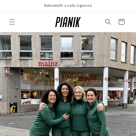
Preskoči
Dobrodošli u našu trgovinu
na
sadržaj
Košarica